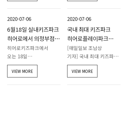
샘플매장을 오픈했다.
동선을 고려해, 새로운
너랑나랑 사진관은 오픈형
Zone과 위치를
2020-07-06
2020-07-06
스튜디오를 지향하며,
재구성하고 인테리어도 더
6월18일 실내키즈파크
국내 최대 키즈파크
다양한 컨셉의 찰…
세련된 분위기로 업…
히어로에서 의정부점.
히어로플레이파크
동탄점 동시 오픈
천안점 재오픈
히어로키즈파크에서
[매일일보 조남상
오는 18일
기자] 국내 최대 키즈파크
히어로프리미엄키즈카페
히어로플레이파크
VIEW MORE
VIEW MORE
의정부점을 정식
천안점이 신종코로나19가
오픈한다.
생활방역으로 전환되고
히어로프리미엄키즈카페
천안 시민들과 회원들의
의정부점은 경기도 의정부
요청으로 5월 22일 영업을
민락동 제일풍경채 2층에
재개 했다.…
오픈하며, 키즈카페에…