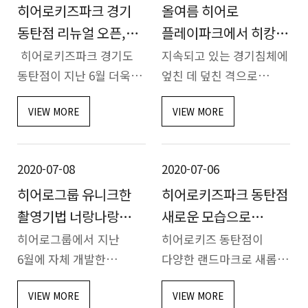
히어로키즈파크 경기
올여름 히어로
동물원 700평등 모두
제휴(MOU)를 맺었다고
1400평 규모…
26일 밝혔다.…
동탄점 리뉴얼 오픈,
플레이파크에서 히캉스
7~8월 풍성한 선물
즐기러 가자
히어로키즈파크 경기도
지속되고 있는 경기침체에
지급
동탄점이 지난 6월 더욱더
엎친 데 덮친 격으로
새로워진 모습으로 리뉴얼
코로나19까지 발병하여
VIEW MORE
VIEW MORE
오픈했다.매년
고객들의 발걸음이 더욱
리뉴얼하자라는
더 무거워지는
히어로그룹의 기업정신에
포스트코로나 상황속에서
2020-07-08
2020-07-06
따라, 코로나로 인해
히어로그룹의 행보가
히어로그룹 유니크한
히어로키즈파크 동탄점
어려운 시국에도 불구하…
눈길을 끌고 있다.어려운
환경…
촬영기법 너랑나랑
새로운 모습으로
포토스튜디오 런칭
리뉴얼 오픈
히어로그룹에서 지난
히어로키즈 동탄점이
6월에 자체 개발한
다양한 랜드마크로 새롭게
너랑나랑 사진관 1호점을
준비하여 오픈한다. 최근
VIEW MORE
VIEW MORE
히어로키즈파크 동탄점에
키즈카페의 트렌드와 고객