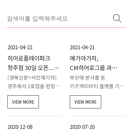
2021-04-22
2021-04-21
히어로플레이파크
애기야가자,
청주점 30일 오픈...
CM히어로그룹 과
아이들 성지 키즈파크·
업무협약 체결...
[경북신문=서민재기자]
부산에 본사를 둔
동물원 콜라보
경주에서 1호점을 런칭한
인프라-플랫폼 결합
키즈액티비티 플랫폼 기업
히어로플레이파크
애기야가자는 국내 최초
마케팅 제휴로 '시너지'
VIEW MORE
VIEW MORE
청주점이 이달 30일
체험형 가족테마파크
기대
오픈한다.
선두기업
히어로플레이파크
CM히어로그룹과 공동
2020-12-08
2020-07-20
청주점은 키즈파크 700평,
프로모션을 위한 마케팅