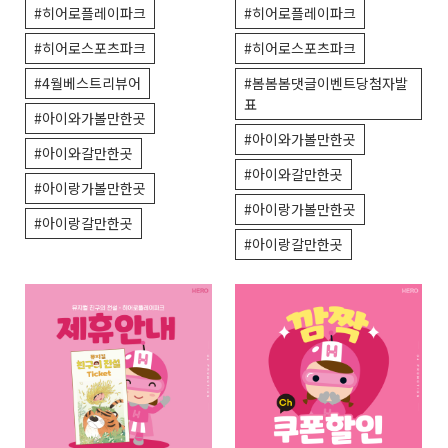
#히어로플레이파크
#히어로플레이파크
#히어로스포츠파크
#히어로스포츠파크
#4월베스트리뷰어
#봄봄봄댓글이벤트당첨자발
표
#아이와가볼만한곳
#아이와가볼만한곳
#아이와갈만한곳
#아이와갈만한곳
#아이랑가볼만한곳
#아이랑가볼만한곳
#아이랑갈만한곳
#아이랑갈만한곳