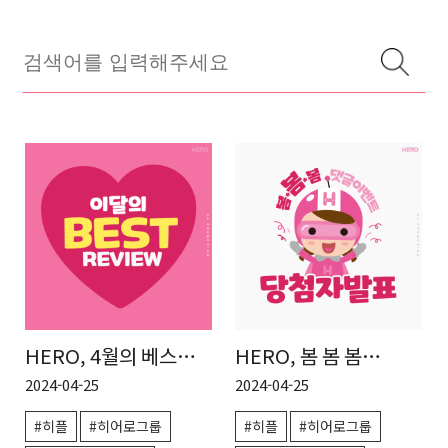
HERO, 4월의 베스트
HERO, 봄 봄 봄
리뷰어
댓글이벤트 당첨자
2024-04-25
2024-04-25
발표
#히플
#히어로그룹
#히플
#히어로그룹