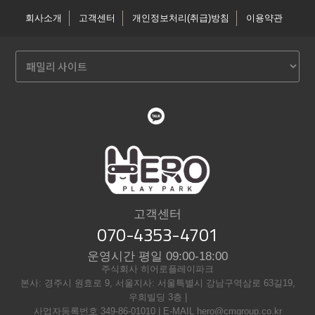
회사소개
고객센터
개인정보처리(취급)방침
이용약관
고객센터
070-4353-4701
운영시간 평일 09:00-18:00
주식회사 히어로플레이파크
본사: 경주시 원효로 9, 서울지사: 서울특별시 강남구역삼로 63길19,
우희빌딩 3층 |
사업자등록번호 349-86-01010 | E-MAIL hero@cmgroup.co.kr